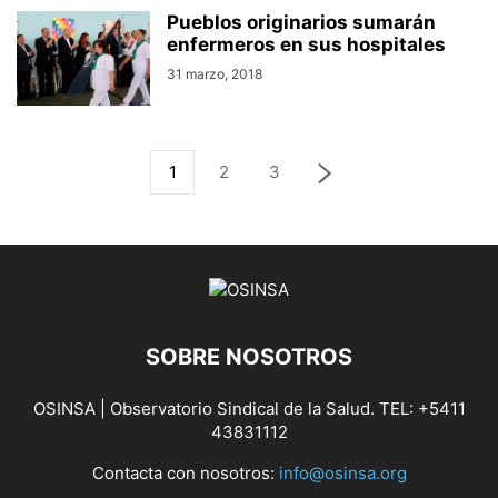
Pueblos originarios sumarán
enfermeros en sus hospitales
31 marzo, 2018
1
2
3
SOBRE NOSOTROS
OSINSA | Observatorio Sindical de la Salud. TEL: +5411
43831112
Contacta con nosotros:
info@osinsa.org