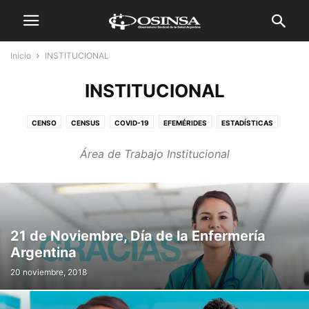
Inicio
INSTITUCIONAL
INSTITUCIONAL
CENSO
CENSUS
COVID-19
EFEMÉRIDES
ESTADÍSTICAS
INSTITUCIONAL
INSTITUTIONAL
NEWS HOME
NOTA DE TAPA
Área de Trabajo Institucional
NOTAS VIEJAS IN
NOTICIAS
NOTICIAS PT
REPORTAGEM DE CAPA
SIN CATEGOR
SIN CATEGOR
SIN CATEGORIZAR
STATS
TRABAJADORES DE LA SALUD
21 de Noviembre, Día de la Enfermería
Argentina
20 noviembre, 2018