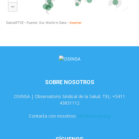
SOBRE NOSOTROS
OSINSA | Observatorio Sindical de la Salud. TEL: +5411
43831112
Contacta con nosotros:
info@osinsa.org