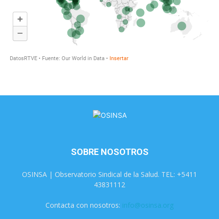
SOBRE NOSOTROS
OSINSA | Observatorio Sindical de la Salud. TEL: +5411
43831112
Contacta con nosotros:
info@osinsa.org