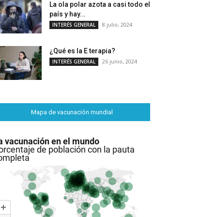
La ola polar azota a casi todo el
país y hay...
8 julio, 2024
INTERÉS GENERAL
¿Qué es la E terapia?
26 junio, 2024
INTERÉS GENERAL
Mapa de vacunación mundial