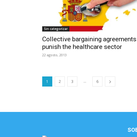
Sin categorizar
Collective bargaining agreements
punish the healthcare sector
22 agosto, 2013
...
1
2
3
6
SO