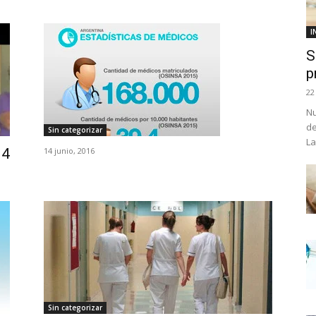
I
S
p
22
Nu
de
Sin categorizar
La
14
14 junio, 2016
Sin categorizar