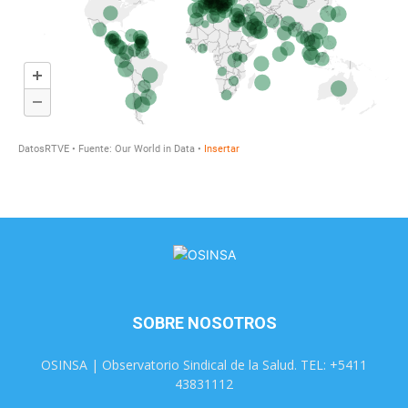
SOBRE NOSOTROS
OSINSA | Observatorio Sindical de la Salud. TEL: +5411
43831112