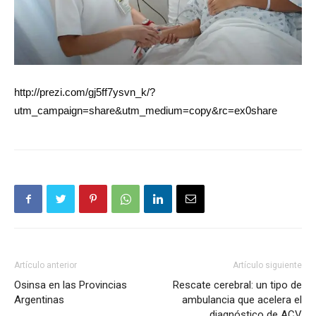
http://prezi.com/gj5ff7ysvn_k/?
utm_campaign=share&utm_medium=copy&rc=ex0share
Artículo anterior
Artículo siguiente
Osinsa en las Provincias
Rescate cerebral: un tipo de
Argentinas
ambulancia que acelera el
diagnóstico de ACV