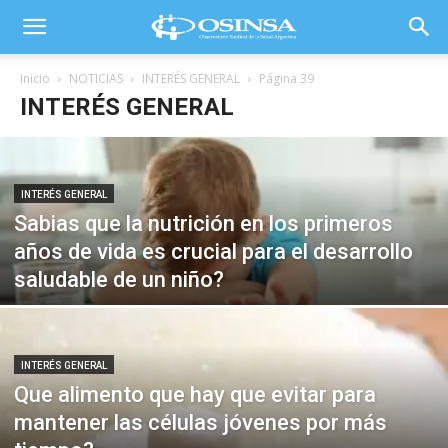
Inicio
NOTICIAS
INTERÉS GENERAL
Página 39
INTERÉS GENERAL
INTERÉS GENERAL
Sabias que la nutrición en los primeros
años de vida es crucial para el desarrollo
saludable de un niño?
INTERÉS GENERAL
Que alimento que hay que evitar para
mantener las células jóvenes por más