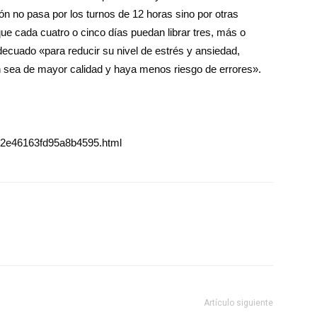
ón no pasa por los turnos de 12 horas sino por otras
que cada cuatro o cinco días puedan librar tres, más o
cuado «para reducir su nivel de estrés y ansiedad,
n sea de mayor calidad y haya menos riesgo de errores».
d12e46163fd95a8b4595.html
Artículo siguiente