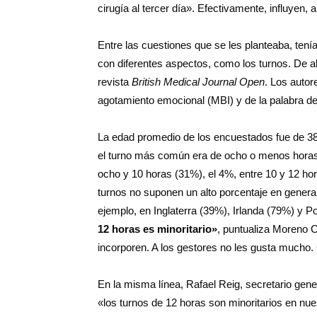
cirugía al tercer día». Efectivamente, influyen,
Entre las cuestiones que se les planteaba, tení
con diferentes aspectos, como los turnos. De ah
revista
British Medical Journal Open
. Los autor
agotamiento emocional (MBI) y de la palabra de
La edad promedio de los encuestados fue de 38
el turno más común era de ocho o menos horas (
ocho y 10 horas (31%), el 4%, entre 10 y 12 ho
turnos no suponen un alto porcentaje en genera
ejemplo, en Inglaterra (39%), Irlanda (79%) y 
12 horas es minoritario»
, puntualiza Moreno 
incorporen. A los gestores no les gusta mucho
En la misma línea, Rafael Reig, secretario gene
«los turnos de 12 horas son minoritarios en nu