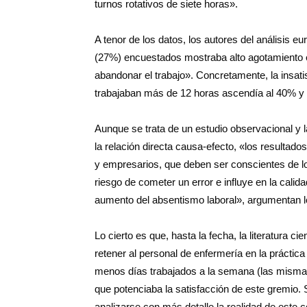
turnos rotativos de siete horas».
A tenor de los datos, los autores del análisis 
(27%) encuestados mostraba alto agotamiento e
abandonar el trabajo». Concretamente, la insati
trabajaban más de 12 horas ascendía al 40% y 
Aunque se trata de un estudio observacional y la
la relación directa causa-efecto, «los resultad
y empresarios, que deben ser conscientes de 
riesgo de cometer un error e influye en la calida
aumento del absentismo laboral», argumentan lo
Lo cierto es que, hasta la fecha, la literatura c
retener al personal de enfermería en la práctica 
menos días trabajados a la semana (las mismas 
que potenciaba la satisfacción de este gremio.
analizarse con más detalle la realidad de este c