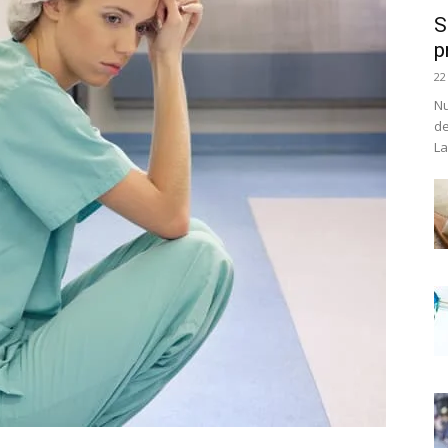
S
p
22
Nu
de
La