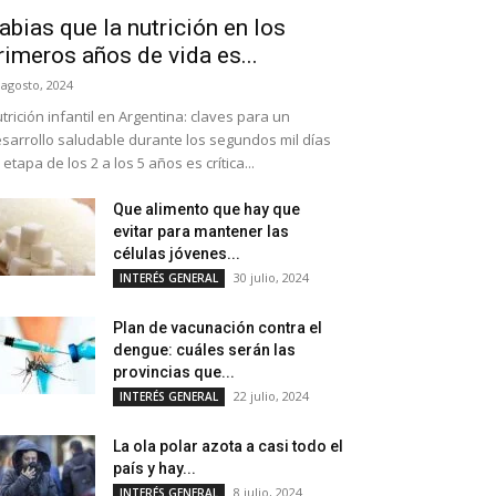
abias que la nutrición en los
rimeros años de vida es...
 agosto, 2024
trición infantil en Argentina: claves para un
sarrollo saludable durante los segundos mil días
 etapa de los 2 a los 5 años es crítica...
Que alimento que hay que
evitar para mantener las
células jóvenes...
30 julio, 2024
INTERÉS GENERAL
Plan de vacunación contra el
dengue: cuáles serán las
provincias que...
22 julio, 2024
INTERÉS GENERAL
La ola polar azota a casi todo el
país y hay...
8 julio, 2024
INTERÉS GENERAL