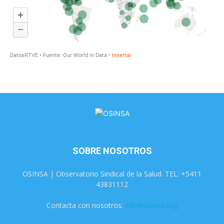
SOBRE NOSOTROS
OSINSA | Observatorio Sindical de la Salud. TEL: +5411
43831112
Contacta con nosotros:
info@osinsa.org