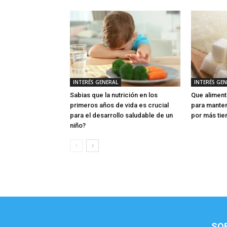
INTERÉS GENERAL
INTERÉS GE
Sabias que la nutrición en los
Que aliment
primeros años de vida es crucial
para manten
para el desarrollo saludable de un
por más ti
niño?
SO