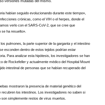
luso versiones mutadas del mismo.
ria habían seguido evolucionando durante este tiempo»,
fecciones crónicas, como el VIH o el herpes, donde el
bamos verlo con el SARS-CoV-2, que se cree que
 se ha resuelto».
os pulmones, la parte superior de la garganta y el intestino
e se esconden dentro de estos tejidos podrían estar
ia. Para analizar esta hipótesis, los investigadores se han
co de Rockefeller y actualmente médico del Hospital Mount
jido intestinal de personas que se habían recuperado del
ruebas mostraron la presencia de material genético del
recubren los intestinos. Los investigadores no saben si
 o son simplemente restos de virus muertos.