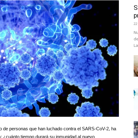
S
p
22
Nu
de
La
 de personas que han luchado contra el SARS-CoV-2, ha
a: ¿cuánto tiempo durará su inmunidad al nuevo