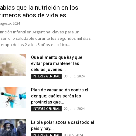
abias que la nutrición en los
rimeros años de vida es...
 agosto, 2024
trición infantil en Argentina: claves para un
sarrollo saludable durante los segundos mil días
 etapa de los 2 a los 5 años es crítica...
Que alimento que hay que
evitar para mantener las
células jóvenes...
30 julio, 2024
INTERÉS GENERAL
Plan de vacunación contra el
dengue: cuáles serán las
provincias que...
22 julio, 2024
INTERÉS GENERAL
La ola polar azota a casi todo el
país y hay...
8 julio, 2024
INTERÉS GENERAL