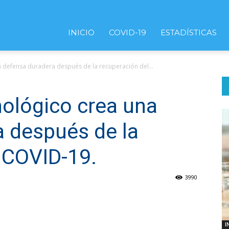
INICIO
COVID-19
ESTADÍSTICAS
a defensa duradera después de la recuperación del...
ológico crea una
 después de la
 COVID-19.
3990
I