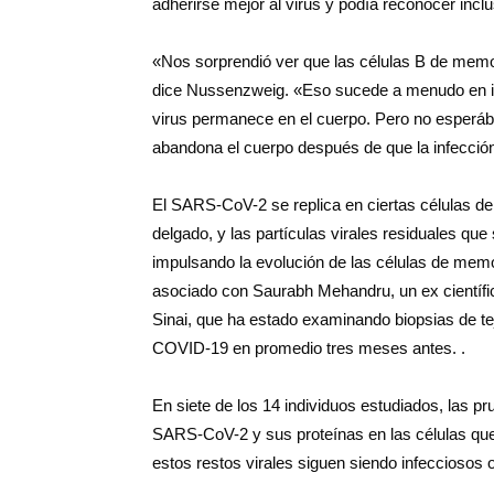
adherirse mejor al virus y podía reconocer inc
«Nos sorprendió ver que las células B de memo
dice Nussenzweig. «Eso sucede a menudo en in
virus permanece en el cuerpo. Pero no esperá
abandona el cuerpo después de que la infección
El SARS-CoV-2 se replica en ciertas células de l
delgado, y las partículas virales residuales qu
impulsando la evolución de las células de memor
asociado con Saurabh Mehandru, un ex científi
Sinai, que ha estado examinando biopsias de te
COVID-19 en promedio tres meses antes. .
En siete de los 14 individuos estudiados, las p
SARS-CoV-2 y sus proteínas en las células que 
estos restos virales siguen siendo infecciosos