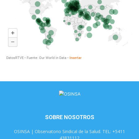
SOBRE NOSOTROS
OSINSA | Observatorio Sindical de la Salud. TEL: +5411
43831112