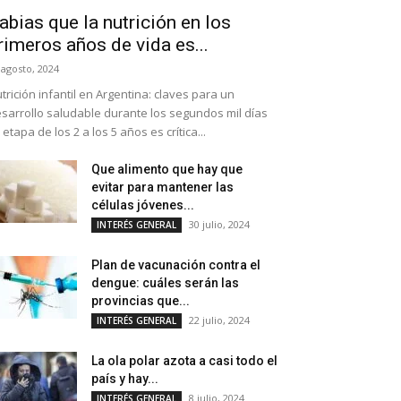
abias que la nutrición en los
rimeros años de vida es...
 agosto, 2024
trición infantil en Argentina: claves para un
sarrollo saludable durante los segundos mil días
 etapa de los 2 a los 5 años es crítica...
Que alimento que hay que
evitar para mantener las
células jóvenes...
30 julio, 2024
INTERÉS GENERAL
Plan de vacunación contra el
dengue: cuáles serán las
provincias que...
22 julio, 2024
INTERÉS GENERAL
La ola polar azota a casi todo el
país y hay...
8 julio, 2024
INTERÉS GENERAL