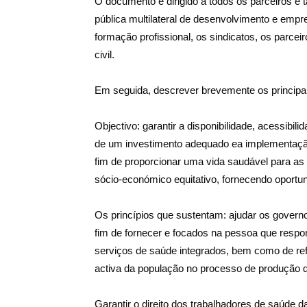
O documento é dirigido a todos os parceiros e 
pública multilateral de desenvolvimento e empr
formação profissional, os sindicatos, os parcei
civil.
Em seguida, descrever brevemente os principai
Objectivo: garantir a disponibilidade, acessibil
de um investimento adequado ea implementação de
fim de proporcionar uma vida saudável para a
sócio-económico equitativo, fornecendo oport
Os princípios que sustentam: ajudar os govern
fim de fornecer e focados na pessoa que respon
serviços de saúde integrados, bem como de re
activa da população no processo de produção 
Garantir o direito dos trabalhadores de saúde d