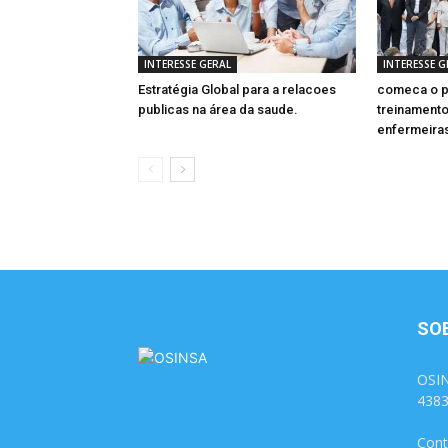
INTERESSE GERAL
INTERESSE G
Estratégia Global para a relacoes
comeca o p
publicas na área da saude.
treinamento
enfermeira
SO
OSIN
438
Cont