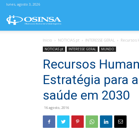
lunes, agosto 3, 2026
Osinsa
Inicio
NOTICIAS pt
INTERESSE GERAL
Recursos 
–
NOTICIAS pt
INTERESSE GERAL
MUNDO
Recursos Human
Observatorio
Estratégia para 
Sindical
saúde em 2030
de
16 agosto, 2016
la