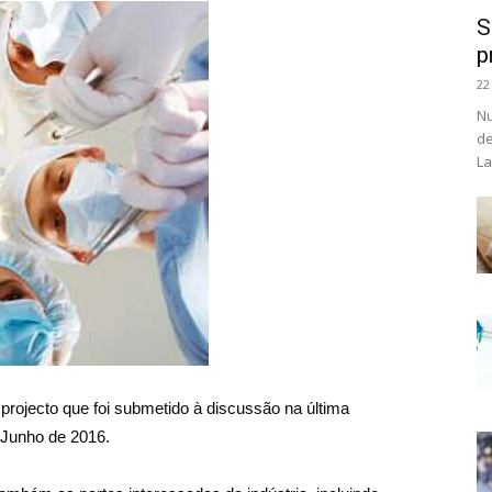
S
p
22
Nu
de
La
rojecto que foi submetido à discussão na última
Junho de 2016.