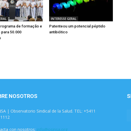
ERAL
INTERESSE GERAL
rograma de formação e
Patenteou um potencial péptido
 para 50.000
antibiótico
s
BRE NOSOTROS
S
SA | Observatorio Sindical de la Salud. TEL: +5411
31112
acta con nosotros:
info@osinsa.org