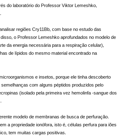
avés do laboratório do Professor Viktor Lemeshko,
.
i analisar regiões Cry11Bb, com base no estudo das
ém disso, o Professor Lemeshko aprofundados no modelo de
te da energia necessária para a respiração celular),
lhas de lípidos do mesmo material encontrado na
microorganismos e insetos, porque ele tinha descoberto
a semelhanças com alguns péptidos produzidos pelo
cropinas (isolado pela primeira vez hemolinfa -sangue dos
.
gerente modelo de membranas de busca de perfuração.
m a propriedade ionófora, isto é, células perfura para iões
nico, tem muitas cargas positivas.