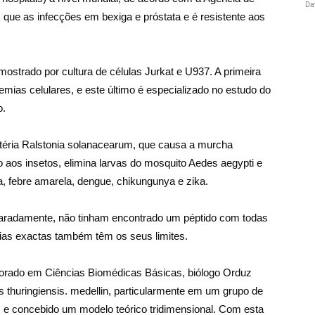
ue as infecções em bexiga e próstata e é resistente aos
i mostrado por cultura de células Jurkat e U937. A primeira
mias celulares, e este último é especializado no estudo do
o.
téria Ralstonia solanacearum, que causa a murcha
o aos insetos, elimina larvas do mosquito Aedes aegypti e
, febre amarela, dengue, chikungunya e zika.
eparadamente, não tinham encontrado um péptido com todas
ias exactas também têm os seus limites.
orado em Ciências Biomédicas Básicas, biólogo Orduz
 thuringiensis. medellin, particularmente em um grupo de
 e concebido um modelo teórico tridimensional. Com esta