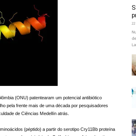
S
p
22
Nu
de
La
lômbia (ONU) patentearam um potencial antibiótico
balho pela frente mais de uma década por pesquisadores
uldade de Ciências Medellín atrás.
inoácidos (péptido) a partir do serotipo Cry11Bb proteína