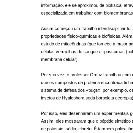
informação, ele se aproximou de biofísica, atr
especializada em trabalhar com biomembranas
Assim começou um trabalho interdisciplinar fo
propriedades físico-químicas e biofísicas. Al
estudo de mitocôndrias (que fornece a maior par
células vermelhas do sangue e lipossomas (bo
membrana celular).
Por sua vez, o professor Orduz trabalhou com 
que os compostos da proteína encontrada tinh
sistema de defesa dos «bugs», por exemplo, ce
insetos de Hyalophora seda borboleta cecropia)
Por isso, eles desenharam um experimentais 
Assim, eles mostraram que o péptido sintético te
de potássio, sódio, cloreto; É também policatió