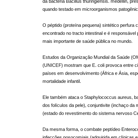
da bactéria Bacillus thuringiensis. medellin, pre
quando testado em microorganismos patogênic
O péptido (proteína pequena) sintético perfura c
encontrado no tracto intestinal e é responsáve
mais importante de saúde pública no mundo.
Estudos da Organização Mundial da Saúde (OM
(UNICEF) mostram que E. coli provoca entre ci
países em desenvolvimento (África e Ásia, esp
mortalidade infantil.
Ele também ataca o Staphylococcus aureus, bact
dos folículos da pele), conjuntivite (inchaço d
(estado do revestimento do sistema nervoso Ce
Da mesma forma, o combate peptídeo Enteroco
infecções nosocomiais (adquirida em clínicas e