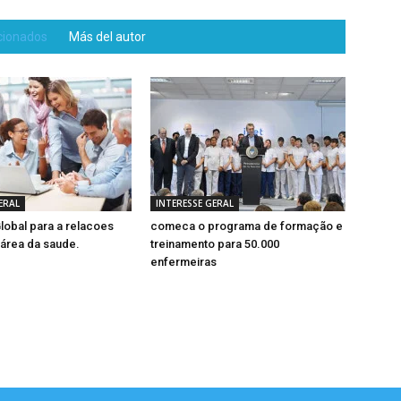
acionados
Más del autor
ERAL
INTERESSE GERAL
Global para a relacoes
comeca o programa de formação e
 área da saude.
treinamento para 50.000
enfermeiras