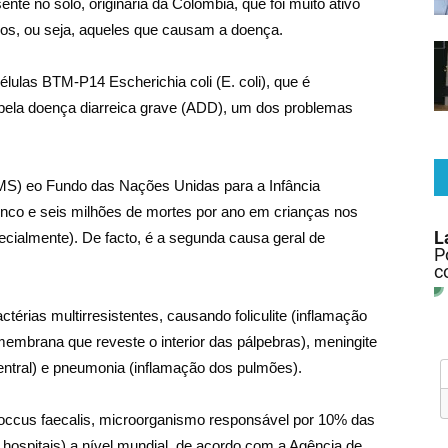
sente no solo, originária da Colômbia, que foi muito ativo
os, ou seja, aqueles que causam a doença.
élulas BTM-P14 Escherichia coli (E. coli), que é
l pela doença diarreica grave (ADD), um dos problemas
S) eo Fundo das Nações Unidas para a Infância
nco e seis milhões de mortes por ano em crianças nos
ecialmente). De facto, é a segunda causa geral de
érias multirresistentes, causando foliculite (inflamação
a membrana que reveste o interior das pálpebras), meningite
ntral) e pneumonia (inflamação dos pulmões).
ccus faecalis, microorganismo responsável por 10% das
 hospitais) a nível mundial, de acordo com a Agência de