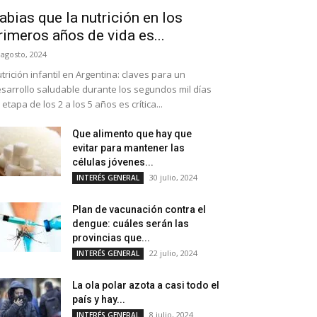
abias que la nutrición en los
rimeros años de vida es...
 agosto, 2024
trición infantil en Argentina: claves para un
sarrollo saludable durante los segundos mil días
 etapa de los 2 a los 5 años es crítica...
Que alimento que hay que
evitar para mantener las
células jóvenes...
30 julio, 2024
INTERÉS GENERAL
Plan de vacunación contra el
dengue: cuáles serán las
provincias que...
22 julio, 2024
INTERÉS GENERAL
La ola polar azota a casi todo el
país y hay...
8 julio, 2024
INTERÉS GENERAL