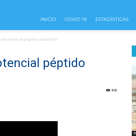
INICIO
COVID-19
ESTADÍSTICAS
 um potencial péptido antibiótico
tencial péptido
860
I