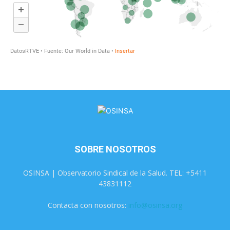
SOBRE NOSOTROS
OSINSA | Observatorio Sindical de la Salud. TEL: +5411
43831112
Contacta con nosotros:
info@osinsa.org