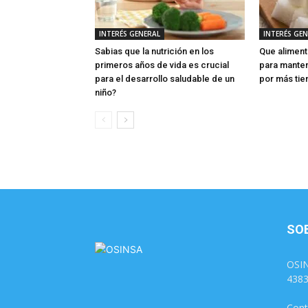
INTERÉS GENERAL
INTERÉS GE
Sabias que la nutrición en los
Que aliment
primeros años de vida es crucial
para manten
para el desarrollo saludable de un
por más ti
niño?
SO
OSIN
438
Cont