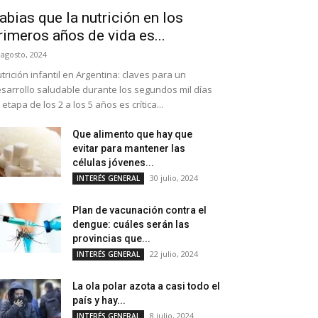
abias que la nutrición en los
rimeros años de vida es...
 agosto, 2024
trición infantil en Argentina: claves para un
sarrollo saludable durante los segundos mil días
 etapa de los 2 a los 5 años es crítica...
Que alimento que hay que
evitar para mantener las
células jóvenes...
30 julio, 2024
INTERÉS GENERAL
Plan de vacunación contra el
dengue: cuáles serán las
provincias que...
22 julio, 2024
INTERÉS GENERAL
La ola polar azota a casi todo el
país y hay...
8 julio, 2024
INTERÉS GENERAL