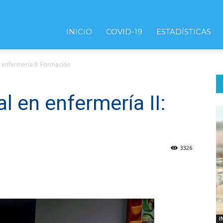
INICIO
COVID-19
ESTADÍSTICAS
enfermería II: Formación
 en enfermería II:
3326
I