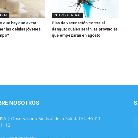
NERAL
INTERÉS GENERAL
o que hay que evitar
Plan de vacunación contra el
er las células jóvenes
dengue: cuáles serán las provincias
empo?
que empezarán en agosto
BRE NOSOTROS
S
SA | Observatorio Sindical de la Salud. TEL: +5411
31112
acta con nosotros:
info@osinsa.org