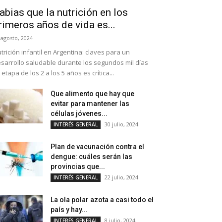
abias que la nutrición en los
rimeros años de vida es...
 agosto, 2024
trición infantil en Argentina: claves para un
sarrollo saludable durante los segundos mil días
 etapa de los 2 a los 5 años es crítica...
Que alimento que hay que
evitar para mantener las
células jóvenes...
30 julio, 2024
INTERÉS GENERAL
Plan de vacunación contra el
dengue: cuáles serán las
provincias que...
22 julio, 2024
INTERÉS GENERAL
La ola polar azota a casi todo el
país y hay...
8 julio, 2024
INTERÉS GENERAL