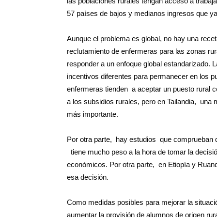
las poblaciones rurales tengan acceso a trabaj
57 países de bajos y medianos ingresos que ya 
Aunque el problema es global, no hay una receta
reclutamiento de enfermeras para las zonas rur
responder a un enfoque global estandarizado. L
incentivos diferentes para permanecer en los pu
enfermeras tienden a aceptar un puesto rural 
a los subsidios rurales, pero en Tailandia, una 
más importante.
Por otra parte, hay estudios que comprueban qu
tiene mucho peso a la hora de tomar la decisión
económicos. Por otra parte, en Etiopía y Ruand
esa decisión.
Como medidas posibles para mejorar la situaci
aumentar la provisión de alumnos de origen rura