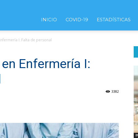
INICIO
COVID-19
ESTADÍSTICAS
fermería I: Falta de personal
en Enfermería I:
l
3382
I