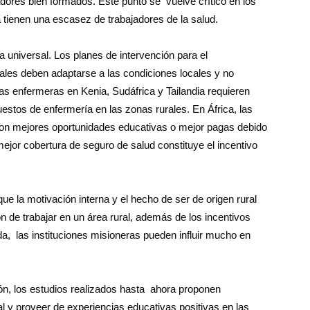
adores bien formados. Este punto se vuelve crítico en los
tienen una escasez de trabajadores de la salud.
 universal. Los planes de intervención para el
ales deben adaptarse a las condiciones locales y no
as enfermeras en Kenia, Sudáfrica y Tailandia requieren
estos de enfermería en las zonas rurales. En África, las
con mejores oportunidades educativas o mejor pagas debido
mejor cobertura de seguro de salud constituye el incentivo
e la motivación interna y el hecho de ser de origen rural
 de trabajar en un área rural, además de los incentivos
a, las instituciones misioneras pueden influir mucho en
ón, los estudios realizados hasta ahora proponen
l y proveer de experiencias educativas positivas en las