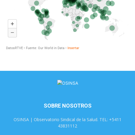
SOBRE NOSOTROS
OSINSA | Observatorio Sindical de la Salud. TEL: +5411
43831112