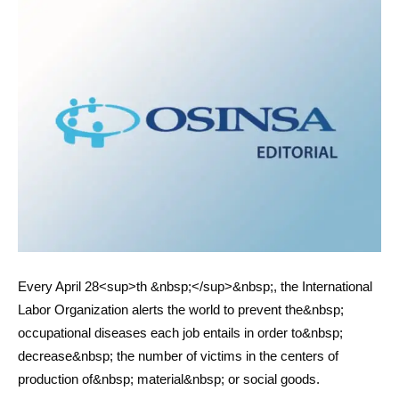
Every April 28<sup>th &nbsp;</sup>&nbsp;, the International
Labor Organization alerts the world to prevent the&nbsp;
occupational diseases each job entails in order to&nbsp;
decrease&nbsp; the number of victims in the centers of
production of&nbsp; material&nbsp; or social goods.