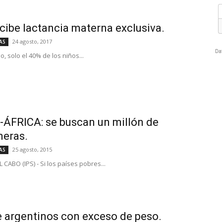
cibe lactancia materna exclusiva.
24 agosto, 2017
AS
, solo el 40% de los niños...
ÁFRICA: se buscan un millón de
meras.
25 agosto, 2015
AS
CABO (IPS) - Si los países pobres...
 argentinos con exceso de peso.