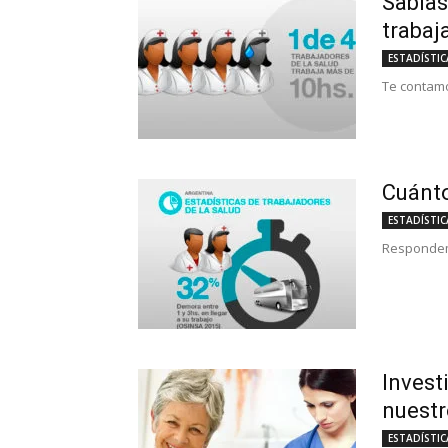
Sabías
trabaj
Salud
ESTADÍSTIC
Te contamo
Argentina
Cuánto
ESTADÍSTIC
Respondemo
Invest
nuestr
ESTADÍSTIC