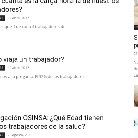
 cuánta es la carga horaria de nuestros
adores?
12 abril, 2017
AS
s que 1 de cada 4 trabajadores de...
I
S
p
22
 viaja un trabajador?
Nu
12 abril, 2017
AS
de
La
s a tu pregunta. El 32% de los trabajadores...
igación OSINSA: ¿Qué Edad tienen
os trabajadores de la salud?
25 agosto, 2015
AS