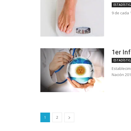
ESTADÍSTIC
9 de cada 1
1er In
ESTADÍSTIC
Establecim
Nación 201
1
2