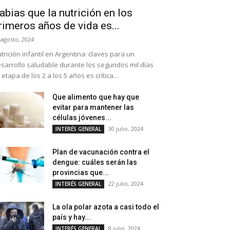
abias que la nutrición en los
rimeros años de vida es...
 agosto, 2024
trición infantil en Argentina: claves para un
sarrollo saludable durante los segundos mil días
 etapa de los 2 a los 5 años es crítica...
Que alimento que hay que
evitar para mantener las
células jóvenes...
30 julio, 2024
INTERÉS GENERAL
Plan de vacunación contra el
dengue: cuáles serán las
provincias que...
22 julio, 2024
INTERÉS GENERAL
La ola polar azota a casi todo el
país y hay...
8 julio, 2024
INTERÉS GENERAL