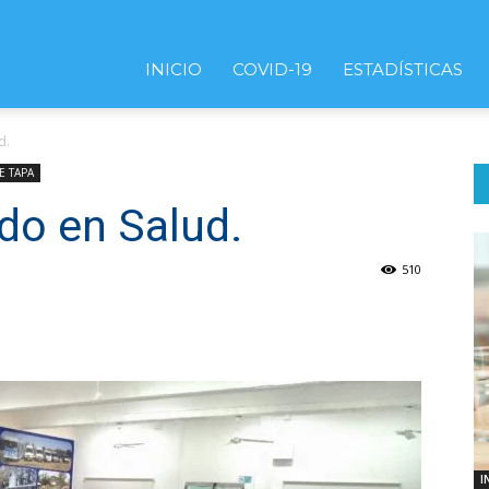
INICIO
COVID-19
ESTADÍSTICAS
d.
E TAPA
do en Salud.
510
I