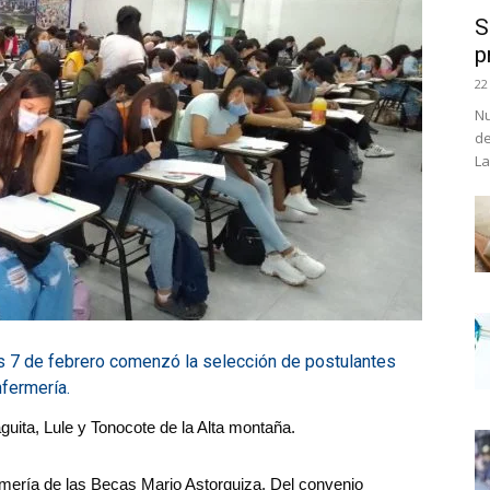
S
p
22
Nu
de
La
s 7 de febrero comenzó la selección de postulantes
nfermería.
ita, Lule y Tonocote de la Alta montaña.
rmería de las Becas Mario Astorquiza. Del convenio