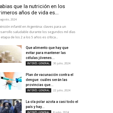
abias que la nutrición en los
rimeros años de vida es...
 agosto, 2024
trición infantil en Argentina: claves para un
sarrollo saludable durante los segundos mil días
 etapa de los 2 a los 5 años es crítica...
Que alimento que hay que
evitar para mantener las
células jóvenes...
30 julio, 2024
INTERÉS GENERAL
Plan de vacunación contra el
dengue: cuáles serán las
provincias que...
22 julio, 2024
INTERÉS GENERAL
La ola polar azota a casi todo el
país y hay...
8 julio, 2024
INTERÉS GENERAL