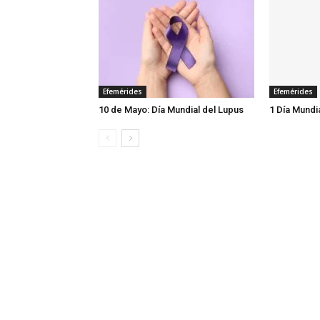
Efemérides
Efemérides
10 de Mayo: Día Mundial del Lupus
1 Día Mundi