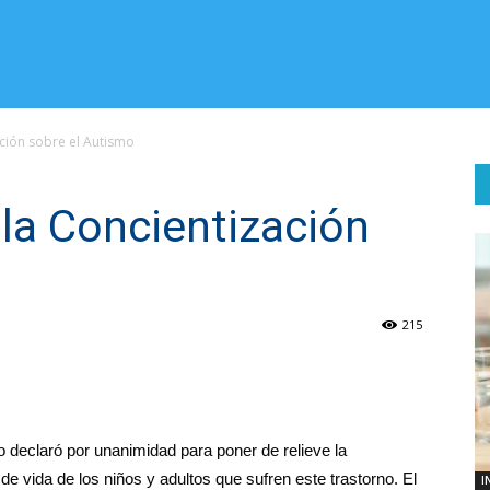
ación sobre el Autismo
 la Concientización
o
215
 declaró por unanimidad para poner de relieve la
e vida de los niños y adultos que sufren este trastorno. El
I