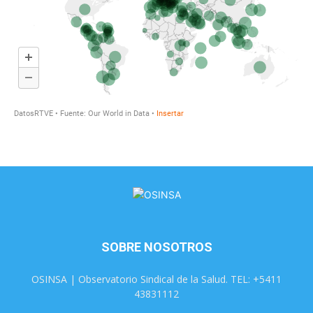
SOBRE NOSOTROS
OSINSA | Observatorio Sindical de la Salud. TEL: +5411
43831112