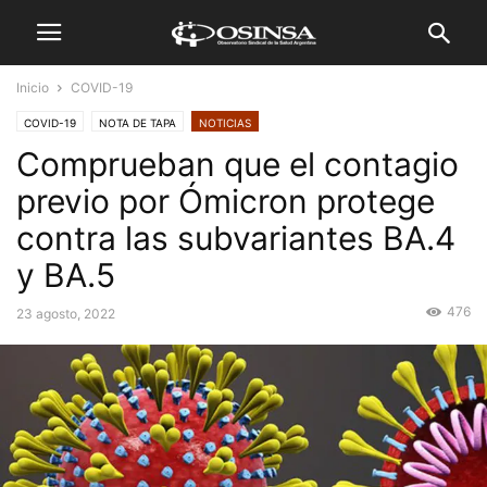
Inicio
COVID-19
COVID-19
NOTA DE TAPA
NOTICIAS
Comprueban que el contagio
previo por Ómicron protege
contra las subvariantes BA.4
y BA.5
476
23 agosto, 2022