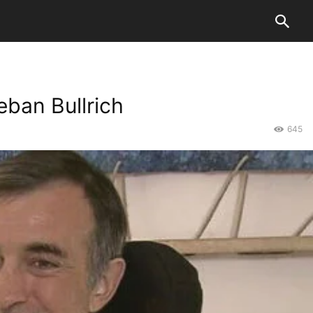
eban Bullrich
645