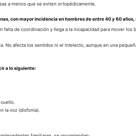
osas a menos que se eviten ortopédicamente.
s, con mayor incidencia en hombres de entre 40 y 60 años, s
alta de coordinación y llega a la incapacidad para mover los br
aria. No afecta los sentidos ni el intelecto, aunque en una peq
r a lo siguiente:
 cuello.
 la voz (disfonía).
de antecedentes familiares, se recomiendan: