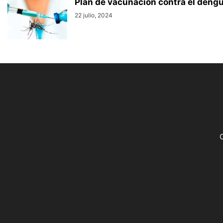
Plan de vacunación contra el dengue
22 julio, 2024