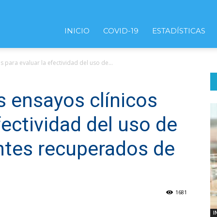
INICIO
COVID-19
ESTADÍSTICAS
s para evaluar la efectividad del uso de...
s ensayos clínicos
fectividad del uso de
ntes recuperados de
1681
I