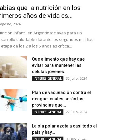
abias que la nutrición en los
rimeros años de vida es...
 agosto, 2024
trición infantil en Argentina: claves para un
sarrollo saludable durante los segundos mil días
 etapa de los 2 a los 5 años es crítica...
Que alimento que hay que
evitar para mantener las
células jóvenes...
30 julio, 2024
INTERÉS GENERAL
Plan de vacunación contra el
dengue: cuáles serán las
provincias que...
22 julio, 2024
INTERÉS GENERAL
La ola polar azota a casi todo el
país y hay...
8 julio, 2024
INTERÉS GENERAL