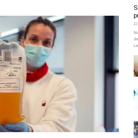
S
p
22
Nu
de
La