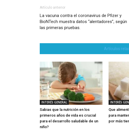
Artículo anterior
La vacuna contra el coronavirus de Pfizer y
BioNTech muestra datos “alentadores”, según
las primeras pruebas.
Artículos rel
INTERÉS GENERAL
INTERÉS GE
Sabias que la nutrición en los
Que aliment
primeros años de vida es crucial
para manten
para el desarrollo saludable de un
por más ti
niño?