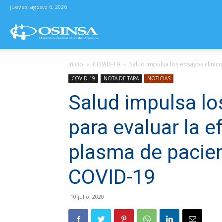
jueves, agosto 6, 2026
Osinsa
Inicio
COVID-19
Salud impulsa los ensayos clínico
–
COVID-19
NOTA DE TAPA
NOTICIAS
Salud impulsa lo
Observatorio
para evaluar la e
Sindical
plasma de pacie
COVID-19
de
10 julio, 2020
la