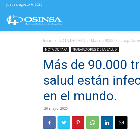
jueves, agosto 6, 2026
Osinsa
Inicio
NOTA DE TAPA
Más de 90.000 trabajadores 
–
NOTA DE TAPA
TRABAJADORES DE LA SALUD
Más de 90.000 tr
Observatorio
salud están inf
Sindical
en el mundo.
de
20 mayo, 2020
la