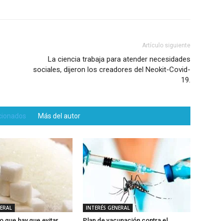
Artículo siguiente
La ciencia trabaja para atender necesidades
sociales, dijeron los creadores del Neokit-Covid-
19.
acionados
Más del autor
NERAL
INTERÉS GENERAL
o que hay que evitar
Plan de vacunación contra el