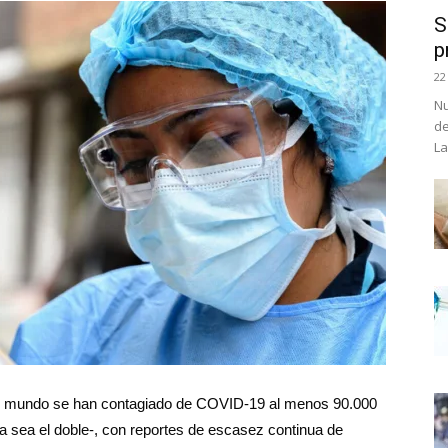
S
p
22
Nu
de
La
l mundo se han contagiado de COVID-19 al menos 90.000
fra sea el doble-, con reportes de escasez continua de