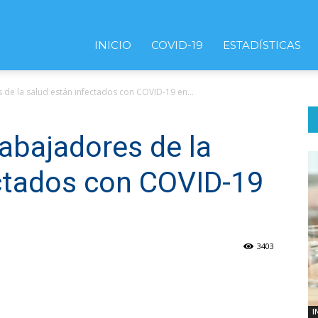
INICIO
COVID-19
ESTADÍSTICAS
de la salud están infectados con COVID-19 en...
abajadores de la
ectados con COVID-19
3403
I