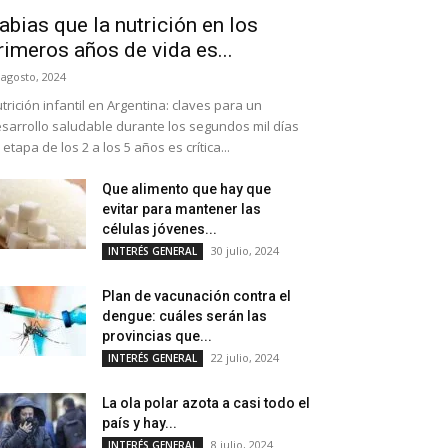
abias que la nutrición en los
rimeros años de vida es...
 agosto, 2024
trición infantil en Argentina: claves para un
sarrollo saludable durante los segundos mil días
 etapa de los 2 a los 5 años es crítica...
Que alimento que hay que
evitar para mantener las
células jóvenes...
30 julio, 2024
INTERÉS GENERAL
Plan de vacunación contra el
dengue: cuáles serán las
provincias que...
22 julio, 2024
INTERÉS GENERAL
La ola polar azota a casi todo el
país y hay...
8 julio, 2024
INTERÉS GENERAL