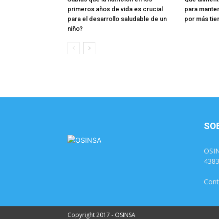
primeros años de vida es crucial
para manten
para el desarrollo saludable de un
por más ti
niño?
SO
OSIN
438
Cont
Copyright 2017 - OSINSA