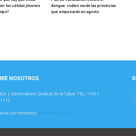
er las células jóvenes
dengue: cuáles serán las provincias
empo?
que empezarán en agosto
BRE NOSOTROS
S
SA | Observatorio Sindical de la Salud. TEL: +5411
31112
acta con nosotros:
info@osinsa.org