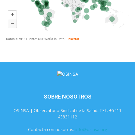
SOBRE NOSOTROS
OSINSA | Observatorio Sindical de la Salud. TEL: +5411
43831112
Contacta con nosotros:
info@osinsa.org