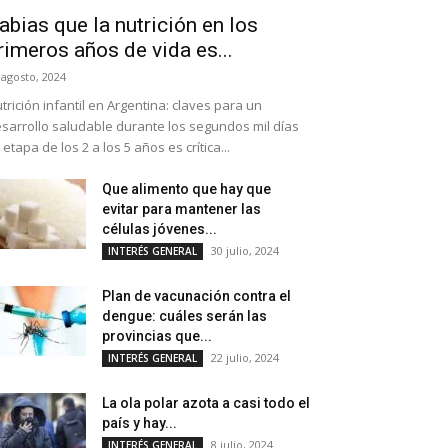
abias que la nutrición en los
rimeros años de vida es...
 agosto, 2024
trición infantil en Argentina: claves para un
sarrollo saludable durante los segundos mil días
 etapa de los 2 a los 5 años es crítica...
Que alimento que hay que
evitar para mantener las
células jóvenes...
30 julio, 2024
INTERÉS GENERAL
Plan de vacunación contra el
dengue: cuáles serán las
provincias que...
22 julio, 2024
INTERÉS GENERAL
La ola polar azota a casi todo el
país y hay...
8 julio, 2024
INTERÉS GENERAL