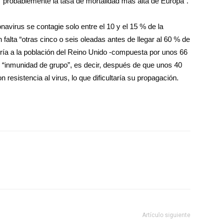
 “probablemente la tasa de mortalidad más alta de Europa”.
avirus se contagie solo entre el 10 y el 15 % de la
 falta “otras cinco o seis oleadas antes de llegar al 60 % de
tiría a la población del Reino Unido -compuesta por unos 66
o “inmunidad de grupo”, es decir, después de que unos 40
n resistencia al virus, lo que dificultaría su propagación.
Artículo siguiente