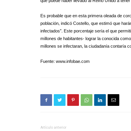
que puede haber llevado al Reino Unido a tener
Es probable que en esta primera oleada de coron
población, indicó Costello, que estimó que harán
infectados”. Este porcentaje sería el que permi
millones de habitantes- lograr la conocida com
millones se infectaran, la ciudadanía contaría co
Fuente: www.infobae.com
Artículo anterior