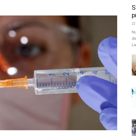
S
p
22
Nu
de
La