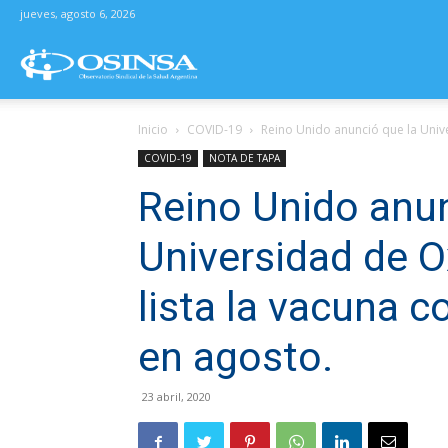
jueves, agosto 6, 2026
Osinsa
Inicio
COVID-19
Reino Unido anunció que la Univer
–
COVID-19
NOTA DE TAPA
Reino Unido anun
Observatorio
Universidad de O
Sindical
lista la vacuna c
en agosto.
de
23 abril, 2020
la