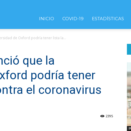
INICIO
COVID-19
ESTADÍSTICAS
sidad de Oxford podría tener lista la...
ció que la
xford podría tener
ontra el coronavirus
2395
I