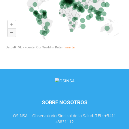
SOBRE NOSOTROS
OSINSA | Observatorio Sindical de la Salud. TEL: +5411
43831112