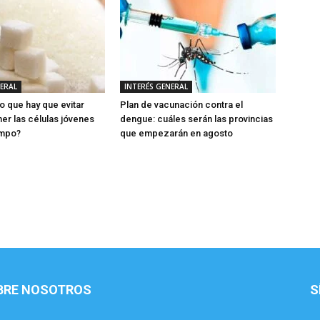
NERAL
INTERÉS GENERAL
o que hay que evitar
Plan de vacunación contra el
er las células jóvenes
dengue: cuáles serán las provincias
empo?
que empezarán en agosto
BRE NOSOTROS
S