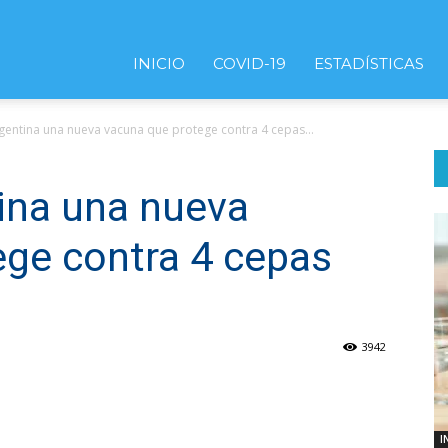
INICIO
COVID-19
ESTADÍSTICAS
rgentina una nueva vacuna que protege contra 4 cepas...
tina una nueva
ege contra 4 cepas
3942
I