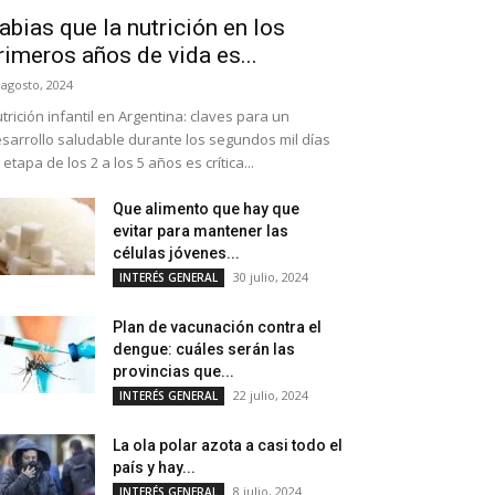
abias que la nutrición en los
rimeros años de vida es...
 agosto, 2024
trición infantil en Argentina: claves para un
sarrollo saludable durante los segundos mil días
 etapa de los 2 a los 5 años es crítica...
Que alimento que hay que
evitar para mantener las
células jóvenes...
30 julio, 2024
INTERÉS GENERAL
Plan de vacunación contra el
dengue: cuáles serán las
provincias que...
22 julio, 2024
INTERÉS GENERAL
La ola polar azota a casi todo el
país y hay...
8 julio, 2024
INTERÉS GENERAL