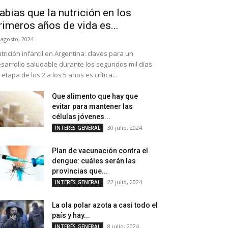
abias que la nutrición en los
rimeros años de vida es...
 agosto, 2024
trición infantil en Argentina: claves para un
sarrollo saludable durante los segundos mil días
 etapa de los 2 a los 5 años es crítica...
Que alimento que hay que
evitar para mantener las
células jóvenes...
30 julio, 2024
INTERÉS GENERAL
Plan de vacunación contra el
dengue: cuáles serán las
provincias que...
22 julio, 2024
INTERÉS GENERAL
La ola polar azota a casi todo el
país y hay...
8 julio, 2024
INTERÉS GENERAL