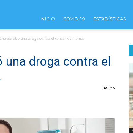
INICIO
COVID-19
ESTADÍSTICAS
tina aprobó una droga contra el cáncer de mama.
 una droga contra el
.
756
I