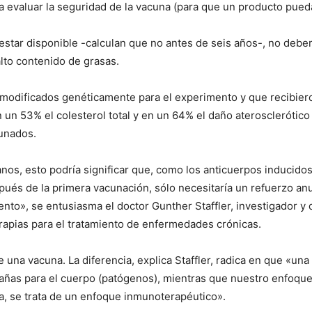
 a evaluar la seguridad de la vacuna (para que un producto pued
 estar disponible -calculan que no antes de seis años-, no debe
alto contenido de grasas.
modificados genéticamente para el experimento y que recibieron
en un 53% el colesterol total y en un 64% el daño ateroscleróti
unados.
anos, esto podría significar que, como los anticuerpos induci
ués de la primera vacunación, sólo necesitaría un refuerzo anua
to», se entusiasma el doctor Gunther Staffler, investigador y 
rapias para el tratamiento de enfermedades crónicas.
 una vacuna. La diferencia, explica Staffler, radica en que «u
trañas para el cuerpo (patógenos), mientras que nuestro enfoqu
a, se trata de un enfoque inmunoterapéutico».