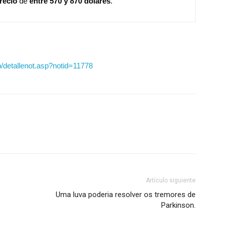
precio
de
entre 570 y 870 dólares
.
/detallenot.asp?notid=11778
Artículo siguiente
Uma luva poderia resolver os tremores de
Parkinson.