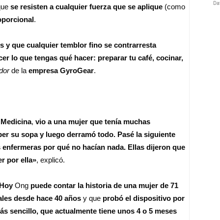
 que
se resisten a cualquier fuerza que se aplique
(como
oporcional
.
 y que cualquier temblor fino se contrarresta
r lo que tengas qué hacer: preparar tu café, cocinar,
dor
de la
empresa GyroGear
.
 Medicina
,
vio a una mujer que tenía muchas
ber su sopa y luego derramó todo. Pasé la siguiente
s enfermeras por qué no hacían nada. Ellas dijeron que
r por ella»
, explicó.
 Hoy
Ong
puede contar la historia de una mujer de 71
ales desde hace 40 años
y que
probó el dispositivo por
s sencillo, que actualmente tiene unos 4 o 5 meses