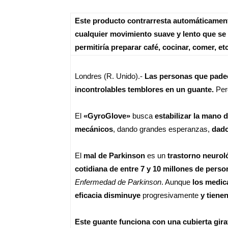
Este producto contrarresta automáticamen
cualquier movimiento suave y lento que se 
permitiría preparar café, cocinar, comer, et
Londres (R. Unido).-
Las personas que padec
incontrolables temblores en un guante.
Pe
El
«GyroGlove»
busca
estabilizar la mano d
mecánicos
, dando grandes esperanzas,
dado
El
mal de Parkinson
es un
trastorno neurol
cotidiana de entre 7 y 10 millones de pers
Enfermedad de Parkinson
. Aunque
los medic
eficacia disminuye
progresivamente
y tienen
Este guante funciona con una cubierta girat