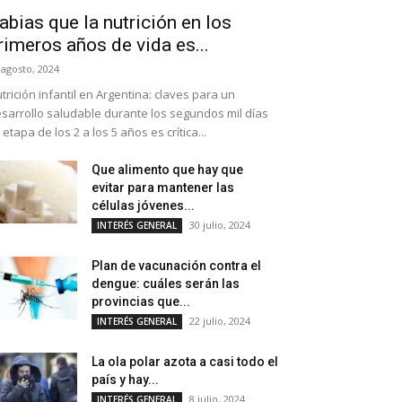
abias que la nutrición en los
rimeros años de vida es...
 agosto, 2024
trición infantil en Argentina: claves para un
sarrollo saludable durante los segundos mil días
 etapa de los 2 a los 5 años es crítica...
Que alimento que hay que
evitar para mantener las
células jóvenes...
30 julio, 2024
INTERÉS GENERAL
Plan de vacunación contra el
dengue: cuáles serán las
provincias que...
22 julio, 2024
INTERÉS GENERAL
La ola polar azota a casi todo el
país y hay...
8 julio, 2024
INTERÉS GENERAL