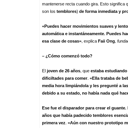
mantenerse recta cuando gira. Esto significa
son los
temblores
)
de forma inmediata y pr
«Puedes hacer movimientos suaves y lentos
automática e instantáneamente. Puedes hace
esa clase de cosas»
, explica
Faii Ong
,
funda
– ¿Cómo comenzó todo?
El
joven de 26 años
, que
estaba estudiando
dificiltades para comer
.
«Ella trataba de be
media hora limpiándola y les pregunté a la
debido a su estado, no había nada qué hace
Ese fue el disparador para crear el guante.
años que había padecido temblores esenci
primera vez
.
«Aún con nuestro prototipo má