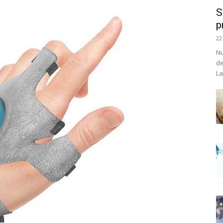
S
p
22
Nu
de
La