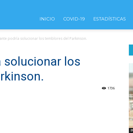
INICIO
COVID-19
ESTADÍSTICAS
ante podría solucionar los temblores del Parkinson.
 solucionar los
rkinson.
1736
I