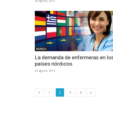
28 agosto, 2013
MUNDO
La demanda de enfermeras en lo
países nórdicos.
25 agosto, 2015
1
2
3
4