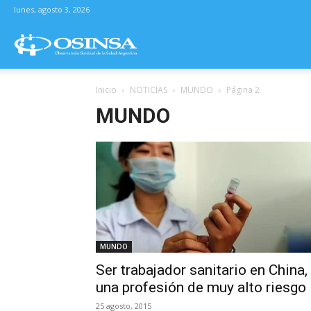
lunes, agosto 3, 2026
Osinsa
Inicio
NOTICIAS
MUNDO
Página 2
–
MUNDO
Observatorio
Sindical
de
MUNDO
Ser trabajador sanitario en China,
una profesión de muy alto riesgo
la
25 agosto, 2015