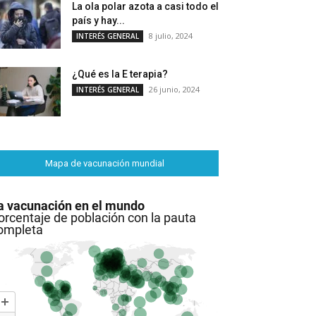
La ola polar azota a casi todo el
país y hay...
8 julio, 2024
INTERÉS GENERAL
¿Qué es la E terapia?
26 junio, 2024
INTERÉS GENERAL
Mapa de vacunación mundial