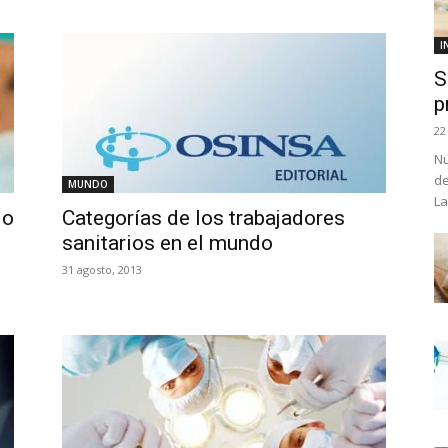
I
S
p
22
Nu
de
MUNDO
La
io
Categorías de los trabajadores
sanitarios en el mundo
31 agosto, 2013