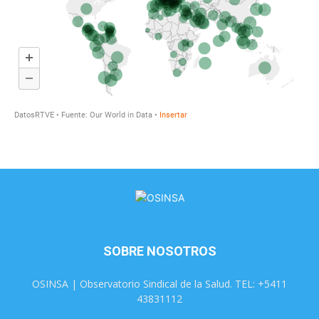
SOBRE NOSOTROS
OSINSA | Observatorio Sindical de la Salud. TEL: +5411
43831112