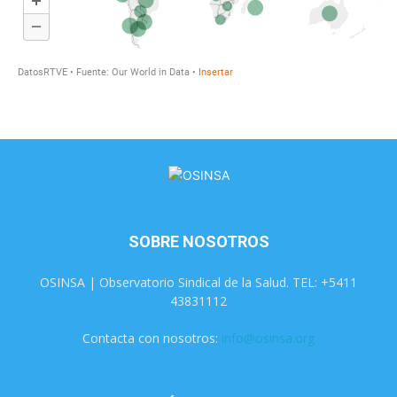
SOBRE NOSOTROS
OSINSA | Observatorio Sindical de la Salud. TEL: +5411
43831112
Contacta con nosotros:
info@osinsa.org