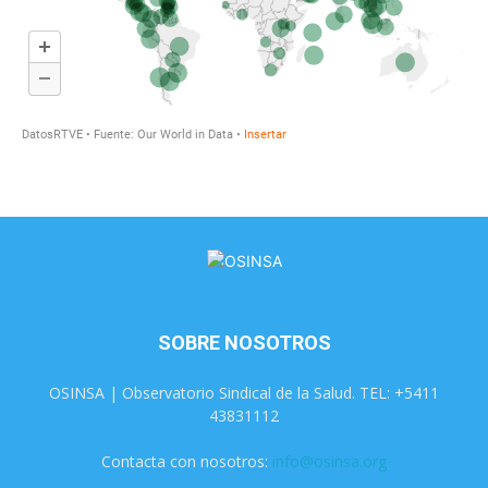
SOBRE NOSOTROS
OSINSA | Observatorio Sindical de la Salud. TEL: +5411
43831112
Contacta con nosotros:
info@osinsa.org