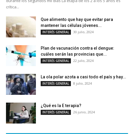
durante los segundos mil días La etapa de los 2 a los 5 años es
crítica...
Que alimento que hay que evitar para
mantener las células jóvenes...
30 julio, 2024
INTERÉS GENERAL
Plan de vacunación contra el dengue:
cuáles serán las provincias que...
22 julio, 2024
INTERÉS GENERAL
La ola polar azota a casi todo el país y hay...
8 julio, 2024
INTERÉS GENERAL
¿Qué es la E terapia?
26 junio, 2024
INTERÉS GENERAL