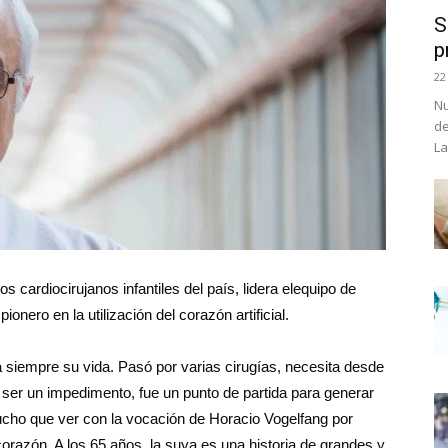
S
p
22
Nu
de
La
 cardiocirujanos infantiles del país, lidera elequipo de
onero en la utilización del corazón artificial.
a siempre su vida. Pasó por varias cirugías, necesita desde
 ser un impedimento, fue un punto de partida para generar
cho que ver con la vocación de Horacio Vogelfang por
razón. A los 65 años, la suya es una historia de grandes y