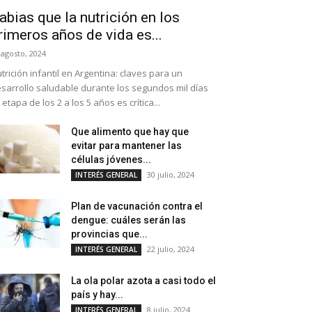
abias que la nutrición en los
rimeros años de vida es...
 agosto, 2024
trición infantil en Argentina: claves para un
sarrollo saludable durante los segundos mil días
 etapa de los 2 a los 5 años es crítica...
Que alimento que hay que
evitar para mantener las
células jóvenes...
30 julio, 2024
INTERÉS GENERAL
Plan de vacunación contra el
dengue: cuáles serán las
provincias que...
22 julio, 2024
INTERÉS GENERAL
La ola polar azota a casi todo el
país y hay...
8 julio, 2024
INTERÉS GENERAL