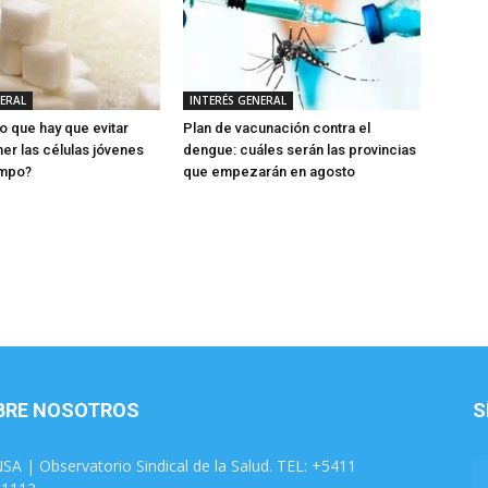
NERAL
INTERÉS GENERAL
o que hay que evitar
Plan de vacunación contra el
er las células jóvenes
dengue: cuáles serán las provincias
empo?
que empezarán en agosto
BRE NOSOTROS
S
SA | Observatorio Sindical de la Salud. TEL: +5411