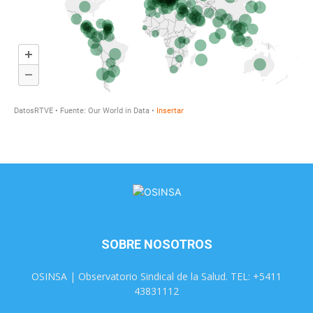
SOBRE NOSOTROS
OSINSA | Observatorio Sindical de la Salud. TEL: +5411
43831112